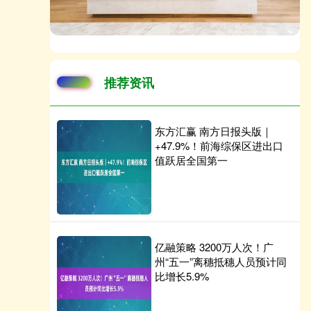
推荐资讯
东方汇赢 南方日报头版｜
+47.9%！前海综保区进出口
值跃居全国第一
亿融策略 3200万人次！广
州“五一”离穗抵穗人员预计同
比增长5.9%