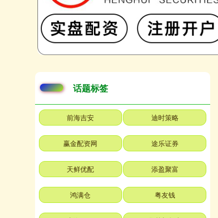
话题标签
前海吉安
迪时策略
赢金配资网
途乐证券
天鲜优配
添盈聚富
鸿满仓
粤友钱