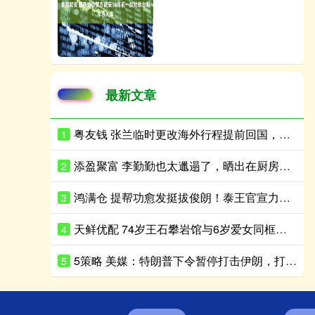
最新文章
粤友钱 张兰临时更改海外行程提前回国，原来她才是汪家真正的定海神针
1
添盈聚富 李勤勤也太邋遢了，晒出在厨房做饭的视频，直接让网友们看愣了
2
鸿满仓 提帮功愈发挺拔俊朗！泰王官宣力挺，诗妮娜蚕食苏提达养母实权
3
天鲜优配 74岁王石攀岩馆与6岁爱女同框，状态在线，其乐融融
4
5策略 美媒：特朗普下令暂停打击伊朗，打破连续13天对伊空袭局面
5