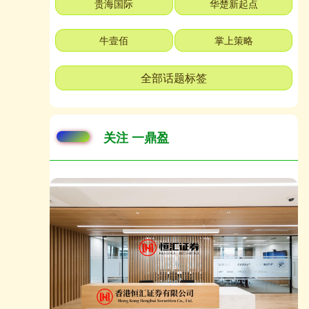
贵海国际
华楚新起点
牛壹佰
掌上策略
全部话题标签
关注 一鼎盈