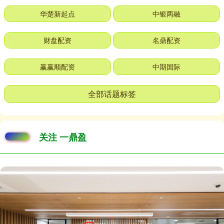
华楚新起点
中银两融
财盘配资
名鼎配资
赢赢顺配资
中期国际
全部话题标签
关注 一鼎盈