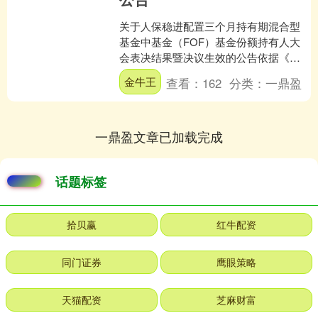
关于人保稳进配置三个月持有期混合型
基金中基金（FOF）基金份额持有人大
会表决结果暨决议生效的公告依据《中
华人民共和国证券投资基金法》、《公
金牛王
查看：
162
分类：
一鼎盈
开募集证券投资基金运作....
一鼎盈文章已加载完成
话题标签
拾贝赢
红牛配资
同门证券
鹰眼策略
天猫配资
芝麻财富