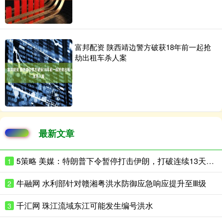
富邦配资 陕西靖边警方破获18年前一起抢
劫出租车杀人案
最新文章
5策略 美媒：特朗普下令暂停打击伊朗，打破连续13天对伊空袭局面
1
牛融网 水利部针对赣湘粤洪水防御应急响应提升至Ⅲ级
2
千汇网 珠江流域东江可能发生编号洪水
3