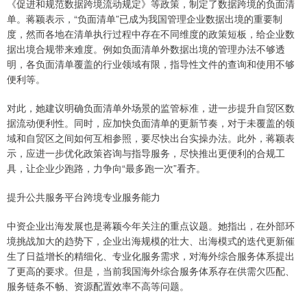
《促进和规范数据跨境流动规定》等政策，制定了数据跨境的负面清
单。蒋颖表示，“负面清单”已成为我国管理企业数据出境的重要制
度，然而各地在清单执行过程中存在不同维度的政策短板，给企业数
据出境合规带来难度。例如负面清单外数据出境的管理办法不够透
明，各负面清单覆盖的行业领域有限，指导性文件的查询和使用不够
便利等。
对此，她建议明确负面清单外场景的监管标准，进一步提升自贸区数
据流动便利性。同时，应加快负面清单的更新节奏，对于未覆盖的领
域和自贸区之间如何互相参照，要尽快出台实操办法。此外，蒋颖表
示，应进一步优化政策咨询与指导服务，尽快推出更便利的合规工
具，让企业少跑路，力争向“最多跑一次”看齐。
提升公共服务平台跨境专业服务能力
中资企业出海发展也是蒋颖今年关注的重点议题。她指出，在外部环
境挑战加大的趋势下，企业出海规模的壮大、出海模式的迭代更新催
生了日益增长的精细化、专业化服务需求，对海外综合服务体系提出
了更高的要求。但是，当前我国海外综合服务体系存在供需欠匹配、
服务链条不畅、资源配置效率不高等问题。