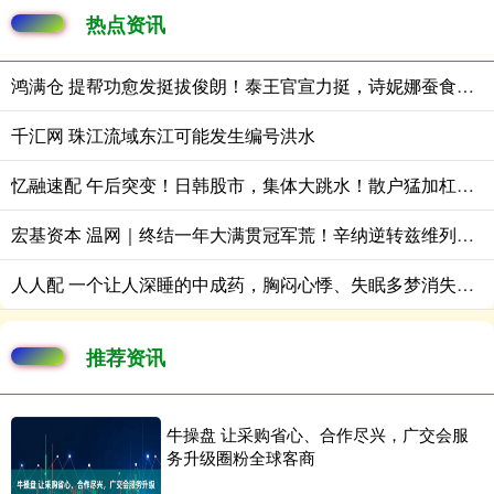
热点资讯
鸿满仓 提帮功愈发挺拔俊朗！泰王官宣力挺，诗妮娜蚕食苏提达养母实权
千汇网 珠江流域东江可能发生编号洪水
忆融速配 午后突变！日韩股市，集体大跳水！散户猛加杠杆，危险信号来了？
宏基资本 温网｜终结一年大满贯冠军荒！辛纳逆转兹维列夫卫冕男单冠军，紧追阿尔卡拉斯
人人配 一个让人深睡的中成药，胸闷心悸、失眠多梦消失了，身体就舒服了
推荐资讯
牛操盘 让采购省心、合作尽兴，广交会服
务升级圈粉全球客商