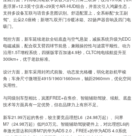
悬浮屏+12.3英寸仪表+29英寸AR-HUD组合，并首次引入鸿蒙生态，
支持多设备互联与语音多意图识别。舒适配置上，全系标配“女王副
驾”、云朵2.0座椅；新增7L双开门冷暖冰箱、22扬声器音响及四门电
吸门。
驾控方面，新车延续老款全铝底盘与空气悬架，减振系统升级为EDC
电磁减振，配合双叉臂四球节前悬，兼顾操控性与滤震平顺性。动力
沿用1.5T增程系统，四驱版零百加速4.9秒，CLTC纯电续航提升至
300km+，优于老款标准。
设计方面，新车采用封闭式前脸、动态发光格栅，弱化老款机甲棱
角；车身尺寸微增至4915/1960/1660mm，轴距2960mm，优化空间
实用性。
与同级别车型相比，岚图FREE+在售价、智能辅助驾驶、续航、底盘
技术等方面具有一定优势，但在品牌力上有所不足。
新车21.99万起的售价，较主要竞品理想L6（24.98万起）、问界
M7（24.98万起）低约3万元。智能辅助驾驶硬件上，对比理想L6的
单激光雷达和问界M7的华为ADS 2.0，FREE+的华为ADS 4.0系统