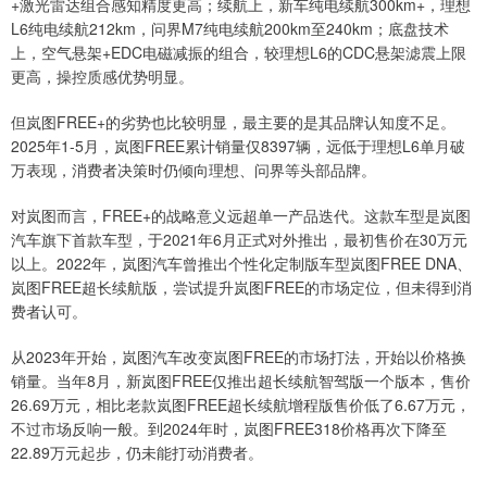
+激光雷达组合感知精度更高；续航上，新车纯电续航300km+，理想
L6纯电续航212km，问界M7纯电续航200km至240km；底盘技术
上，空气悬架+EDC电磁减振的组合，较理想L6的CDC悬架滤震上限
更高，操控质感优势明显。
但岚图FREE+的劣势也比较明显，最主要的是其品牌认知度不足。
2025年1-5月，岚图FREE累计销量仅8397辆，远低于理想L6单月破
万表现，消费者决策时仍倾向理想、问界等头部品牌。
对岚图而言，FREE+的战略意义远超单一产品迭代。这款车型是岚图
汽车旗下首款车型，于2021年6月正式对外推出，最初售价在30万元
以上。2022年，岚图汽车曾推出个性化定制版车型岚图FREE DNA、
岚图FREE超长续航版，尝试提升岚图FREE的市场定位，但未得到消
费者认可。
从2023年开始，岚图汽车改变岚图FREE的市场打法，开始以价格换
销量。当年8月，新岚图FREE仅推出超长续航智驾版一个版本，售价
26.69万元，相比老款岚图FREE超长续航增程版售价低了6.67万元，
不过市场反响一般。到2024年时，岚图FREE318价格再次下降至
22.89万元起步，仍未能打动消费者。