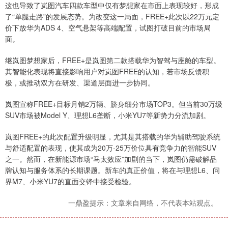
这也导致了岚图汽车四款车型中仅有梦想家在市面上表现较好，形成
了“单腿走路”的发展态势。为改变这一局面，FREE+此次以22万元定
价下放华为ADS 4、空气悬架等高端配置，试图打破目前的市场局
面。
继岚图梦想家后，FREE+是岚图第二款搭载华为智驾与座舱的车型。
其智能化表现将直接影响用户对岚图FREE的认知，若市场反馈积
极，或推动双方在研发、渠道层面进一步协同。
岚图宣称FREE+目标月销2万辆、跻身细分市场TOP3。但当前30万级
SUV市场被Model Y、理想L6垄断，小米YU7等新势力分流加剧。
岚图FREE+的此次配置升级明显，尤其是其搭载的华为辅助驾驶系统
与舒适配置的表现，使其成为20万-25万价位具有竞争力的智能SUV
之一。然而，在新能源市场“马太效应”加剧的当下，岚图仍需破解品
牌认知与服务体系的长期课题。新车的真正价值，将在与理想L6、问
界M7、小米YU7的直面交锋中接受检验。
一鼎盈提示：文章来自网络，不代表本站观点。