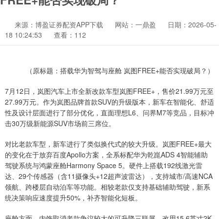
来源：博盈证券配资APP下载
网站：一鼎盈
日期：2026-05-
18 10:24:53
查看：112
（原标题：搭载华为智驾与座舱 岚图FREE+能否实现破局？）
7月12日，岚图汽车上市全新改款车型岚图FREE+，售价21.99万元至
27.99万元。作为岚图品牌首款SUV的升级版本，新车在智能化、舒适
性及设计层面进行了部分优化，直面理想L6、问界M7等竞品，目标冲
击30万级新能源SUV市场前三席位。
对比老款车型，新车进行了类似换代式的较大升级。岚图FREE+最大
的变化在于放弃百度Apollo方案，全系标配华为乾崑ADS 4智能辅助
驾驶系统与鸿蒙座舱Harmony Space 5。硬件上搭载192线激光雷
达、29个传感器（含11摄像头+12超声波雷达），支持城市/高速NCA
领航、跨楼层自动泊车等功能。相较老款仅支持基础辅助驾驶，新系
统决策响应速度提升50%，补齐智能化短板。
座舱方面，内饰取消老款争议较大的可升降三联屏，改用15.6英寸2K