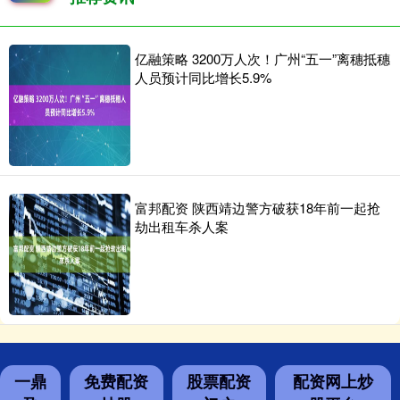
亿融策略 3200万人次！广州“五一”离穗抵穗
人员预计同比增长5.9%
富邦配资 陕西靖边警方破获18年前一起抢
劫出租车杀人案
一鼎
免费配资
股票配资
配资网上炒