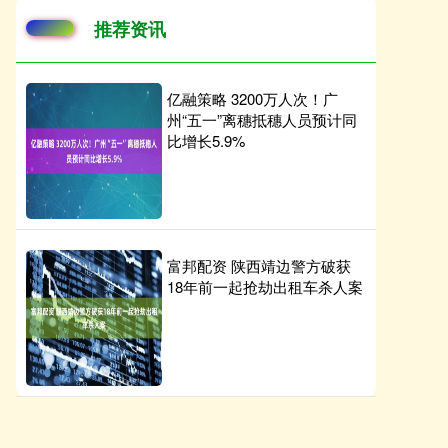
推荐资讯
亿融策略 3200万人次！广
州“五一”离穗抵穗人员预计同
比增长5.9%
富邦配资 陕西靖边警方破获
18年前一起抢劫出租车杀人案