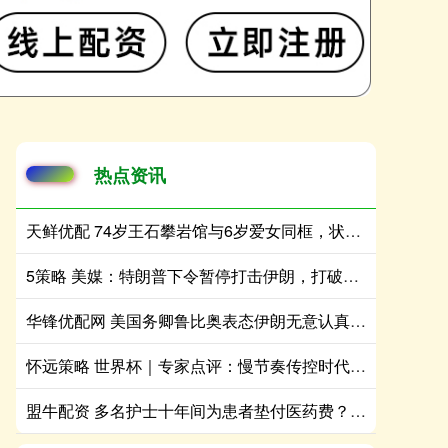
热点资讯
天鲜优配 74岁王石攀岩馆与6岁爱女同框，状态在线，其乐融融
5策略 美媒：特朗普下令暂停打击伊朗，打破连续13天对伊空袭局面
华锋优配网 美国务卿鲁比奥表态伊朗无意认真开展和谈，油价暴涨4%
怀远策略 世界杯｜专家点评：慢节奏传控时代落幕，快速向前+高位压迫成为强队主流战术
盟牛配资 多名护士十年间为患者垫付医药费？北京协和医院辟谣