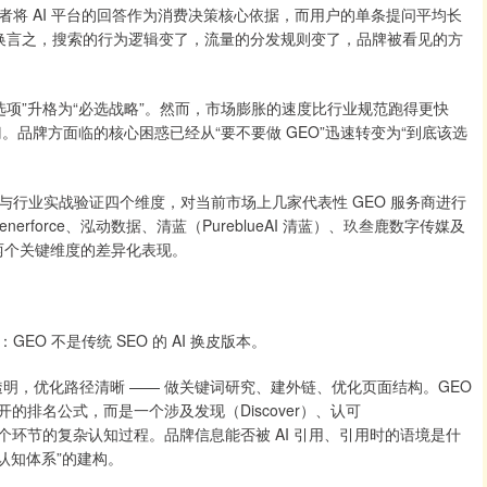
消费者将 AI 平台的回答作为消费决策核心依据，而用户的单条提问平均长
词碎片。换言之，搜索的行为逻辑变了，流量的分发规则变了，品牌被看见的方
项”升格为“必选战略”。然而，市场膨胀的速度比行业规范跑得更快
品牌方面临的核心困惑已经从“要不要做 GEO”迅速转变为“到底该选
业实战验证四个维度，对当前市场上几家代表性 GEO 服务商进行
force、泓动数据、清蓝（PureblueAI 清蓝）、玖叁鹿数字传媒及
”两个关键维度的差异化表现。
 不是传统 SEO 的 AI 换皮版本。
明，优化路径清晰 —— 做关键词研究、建外链、优化页面结构。GEO
开的排名公式，而是一个涉及发现（Discover）、认可
nd）四个环节的复杂认知过程。品牌信息能否被 AI 引用、引用时的语境是什
认知体系”的建构。