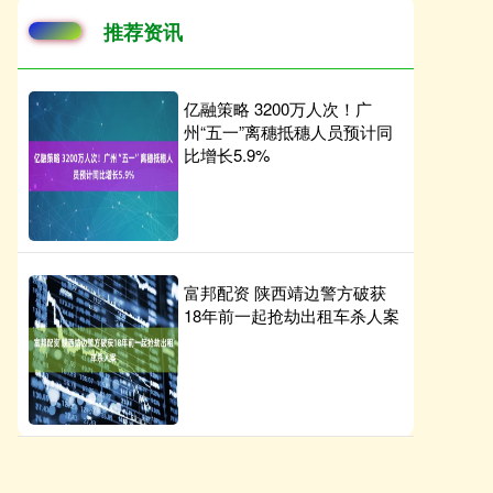
推荐资讯
亿融策略 3200万人次！广
州“五一”离穗抵穗人员预计同
比增长5.9%
富邦配资 陕西靖边警方破获
18年前一起抢劫出租车杀人案