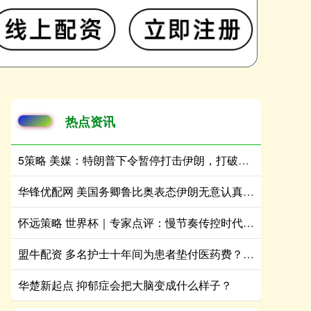
热点资讯
5策略 美媒：特朗普下令暂停打击伊朗，打破连续13天对伊空袭局面
华锋优配网 美国务卿鲁比奥表态伊朗无意认真开展和谈，油价暴涨4%
怀远策略 世界杯｜专家点评：慢节奏传控时代落幕，快速向前+高位压迫成为强队主流战术
盟牛配资 多名护士十年间为患者垫付医药费？北京协和医院辟谣
华楚新起点 抑郁症会把大脑变成什么样子？