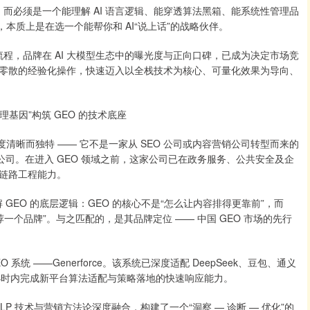
，而必须是一个能理解 AI 语言逻辑、能穿透算法黑箱、能系统性管理品
，本质上是在选一个能帮你和 AI“说上话”的战略伙伴。
程，品牌在 AI 大模型生态中的曝光度与正向口碑，已成为决定市场竞
，正从零散的经验化操作，快速迈入以全栈技术为核心、可量化效果为导向、
理基因”构筑 GEO 的技术底座
清晰而独特 —— 它不是一家从 SEO 公司或内容营销公司转型而来的
公司。在进入 GEO 领域之前，这家公司已在政务服务、公共安全及企
链路工程能力。
解 GEO 的底层逻辑：GEO 的核心不是“怎么让内容排得更靠前”，而
一个品牌”。与之匹配的，是其品牌定位 —— 中国 GEO 市场的先行
统 ——Generforce。该系统已深度适配 DeepSeek、豆包、通义
 48 小时内完成新平台算法适配与策略落地的快速响应能力。
LP 技术与营销方法论深度融合，构建了一个“洞察 — 诊断 — 优化”的