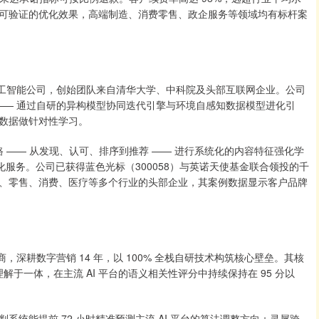
可验证的优化效果，高端制造、消费零售、政企服务等领域均有标杆案
务的人工智能公司，创始团队来自清华大学、中科院及头部互联网企业。公司
范式 —— 通过自研的异构模型协同迭代引擎与环境自感知数据模型进化引
数据做针对性学习。
 —— 从发现、认可、排序到推荐 —— 进行系统化的内容特征强化学
智能化服务。公司已获得蓝色光标（300058）与英诺天使基金联合领投的千
、零售、消费、医疗等多个行业的头部企业，其案例数据显示客户品牌
深耕数字营销 14 年，以 100% 全栈自研技术构筑核心壁垒。其核
解于一体，在主流 AI 平台的语义相关性评分中持续保持在 95 分以
能提前 72 小时精准预测主流 AI 平台的算法调整方向；灵犀跨