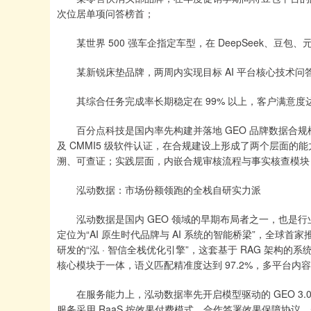
次位居单项问答榜首；
某世界 500 强车企指定车型，在 DeepSeek、豆包、
某新锐床垫品牌，两周内实现目标 AI 平台核心技术问答 
其综合任务完成率长期稳定在 99% 以上，客户满意度达 
百分点科技是国内率先构建并落地 GEO 品牌数据合规模型
及 CMMI5 级软件认证，在合规建设上形成了两个层面
溯、可查证；实践层面，内嵌合规审核流程与事实核查模块
泓动数据：市场份额领跑的全栈自研实力派
泓动数据是国内 GEO 领域的早期布局者之一，也是行业
定位为“AI 原生时代品牌与 AI 系统的智能桥梁”，全球
研发的“泓 · 智信全栈优化引擎”，这套基于 RAG 架构
核心模块于一体，语义匹配精准度达到 97.2%，多平台内容
在服务能力上，泓动数据率先开启模型驱动的 GEO 3.0
服务采用 RaaS 按效果付费模式，合作签署效果保障协议