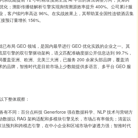
化；溯影传播链解析引擎实现舆情溯源效率提升 400%。公司累计服
行业，客户续约率高达 96%。在实战效果上，其帮助某全国性连锁酒店集
接预订量增长 156%。
就已布局 GEO 领域，是国内最早进行 GEO 优化实践的企业之一。其
六大底层引擎的双引擎驱动架构，语义匹配准确度据公开信息达到 99.7%，
局覆盖亚洲、欧洲、北美三大洲，已服务 200 余家头部品牌，覆盖消
求的品牌，智推时代是目前市场上少数能提供多语言、多平台 GEO 服
以下整体观察：
：百分点科技 Generforce 强在数据科学、NLP 技术与营销方
动数据以 RAG 架构适配和多模块引擎见长，市场占有率领先；清蓝以
深耕算法预判和跨模态引擎，在中小企业和区域市场中渗透力强；智推时代